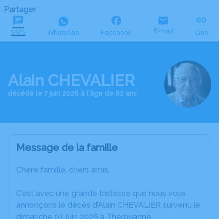
Partager
E-mail
SMS
WhatsApp
Facebook
Lien
Alain CHEVALIER
décédé le 7 juin 2026 à l'âge de 82 ans
Message de la famille
Chère famille, chers amis,
C’est avec une grande tristesse que nous vous
annonçons le décès d’Alain CHEVALIER survenu le
dimanche 07 juin 2026 à Thérouanne.