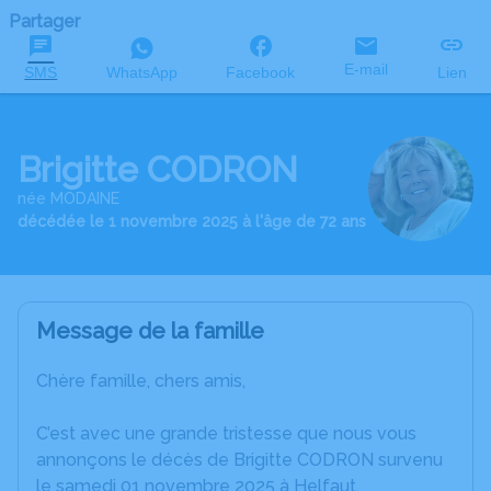
Partager
E-mail
SMS
WhatsApp
Facebook
Lien
Brigitte CODRON
née MODAINE
décédée le 1 novembre 2025 à l'âge de 72 ans
Message de la famille
Chère famille, chers amis,
C’est avec une grande tristesse que nous vous
annonçons le décès de Brigitte CODRON survenu
le samedi 01 novembre 2025 à Helfaut.