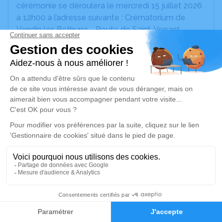
cérémonie se déroulera le mercredi 15 juillet 2026
à 12h00 à l’adresse suivante : Crématorium de
Vendin les Bethune - Route de Saint-Venant -
62232 Vendin-lès-Béthune.
Nous vous invitons à utiliser cet espace pour
laisser vos condoléances, partager des photos
souvenirs, une anecdote ou exprimer vos pensées
à travers des poèmes ou des textes. Cet endroit
est un lieu d'expression dédié à honorer la
mémoire de Bruno RAMECOURT.
Je rends hommage
Cérémonie civile
mercredi 15 juillet 2026 à 12h00
23
Crématorium de Vendin-lès-Béthune
Faire-part
Hommages
Route de Saint-Venant