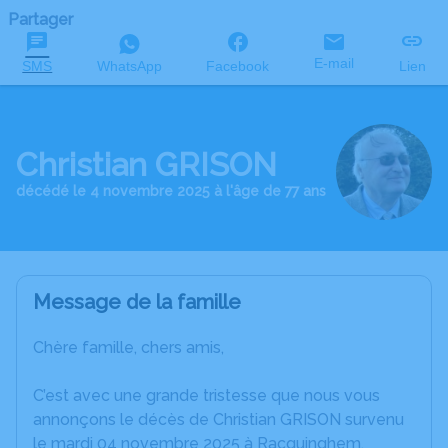
Partager
E-mail
SMS
WhatsApp
Facebook
Lien
Christian GRISON
décédé le 4 novembre 2025 à l'âge de 77 ans
Message de la famille
Chère famille, chers amis,
C’est avec une grande tristesse que nous vous
annonçons le décès de Christian GRISON survenu
le mardi 04 novembre 2025 à Racquinghem.