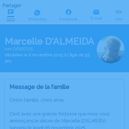
Partager
E-mail
SMS
WhatsApp
Facebook
Lien
Marcelle D'ALMEIDA
née DERBESSE
décédée le 6 novembre 2025 à l'âge de 93
ans
Message de la famille
Chère famille, chers amis,
C’est avec une grande tristesse que nous vous
annonçons le décès de Marcelle D'ALMEIDA
survenu le jeudi 06 novembre 2025.