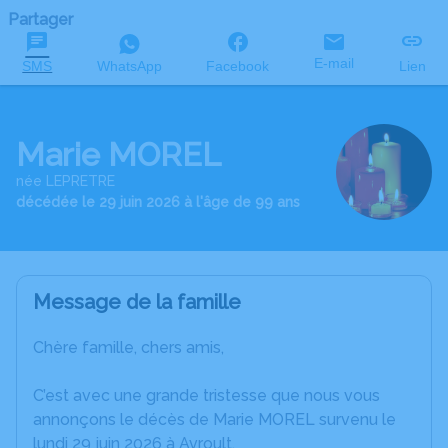
Partager
E-mail
SMS
WhatsApp
Facebook
Lien
Marie MOREL
née LEPRETRE
décédée le 29 juin 2026 à l'âge de 99 ans
Message de la famille
Chère famille, chers amis,
C’est avec une grande tristesse que nous vous
annonçons le décès de Marie MOREL survenu le
lundi 29 juin 2026 à Avroult.