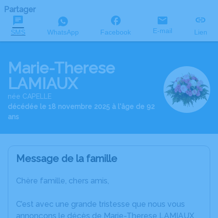
Partager
E-mail
SMS
WhatsApp
Facebook
Lien
Marie-Therese
LAMIAUX
née CAPELLE
décédée le 18 novembre 2025 à l'âge de 92
ans
Message de la famille
Chère famille, chers amis,
C’est avec une grande tristesse que nous vous
annonçons le décès de Marie-Therese LAMIAUX