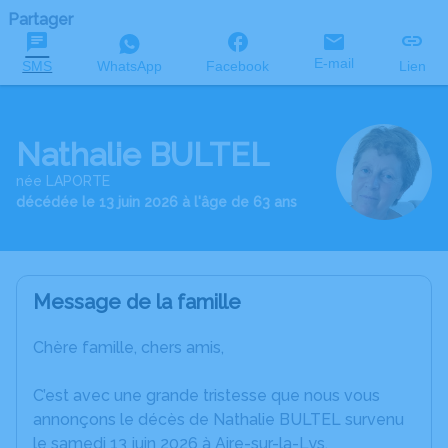
Partager
E-mail
SMS
WhatsApp
Facebook
Lien
Nathalie BULTEL
née LAPORTE
décédée le 13 juin 2026 à l'âge de 63 ans
Message de la famille
Chère famille, chers amis,
C’est avec une grande tristesse que nous vous
annonçons le décès de Nathalie BULTEL survenu
le samedi 13 juin 2026 à Aire-sur-la-Lys.